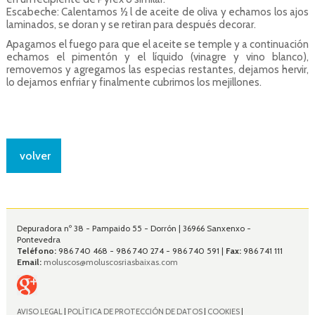
Escabeche: Calentamos ½ l de aceite de oliva y echamos los ajos
laminados, se doran y se retiran para después decorar.
Apagamos el fuego para que el aceite se temple y a continuación
echamos el pimentón y el líquido (vinagre y vino blanco),
removemos y agregamos las especias restantes, dejamos hervir,
lo dejamos enfriar y finalmente cubrimos los mejillones.
volver
Depuradora nº 38 - Pampaido 55 - Dorrón | 36966 Sanxenxo -
Pontevedra
Teléfono:
986 740 468 - 986 740 274 - 986 740 591 |
Fax:
986 741 111
Email:
moluscos@moluscosriasbaixas.com
AVISO LEGAL
|
POLÍTICA DE PROTECCIÓN DE DATOS
|
COOKIES
|