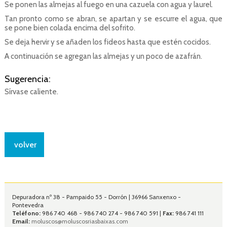
Se ponen las almejas al fuego en una cazuela con agua y laurel.
Tan pronto como se abran, se apartan y se escurre el agua, que
se pone bien colada encima del sofrito.
Se deja hervir y se añaden los fideos hasta que estén cocidos.
A continuación se agregan las almejas y un poco de azafrán.
Sugerencia:
Sírvase caliente.
volver
Depuradora nº 38 - Pampaido 55 - Dorrón | 36966 Sanxenxo -
Pontevedra
Teléfono:
986 740 468 - 986 740 274 - 986 740 591 |
Fax:
986 741 111
Email:
moluscos@moluscosriasbaixas.com