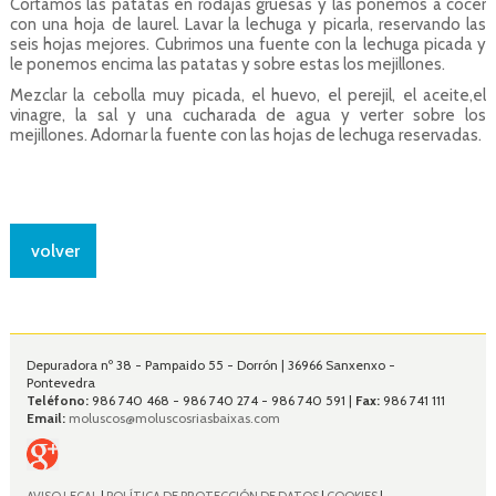
Cortamos las patatas en rodajas gruesas y las ponemos a cocer
con una hoja de laurel. Lavar la lechuga y picarla, reservando las
seis hojas mejores. Cubrimos una fuente con la lechuga picada y
le ponemos encima las patatas y sobre estas los mejillones.
Mezclar la cebolla muy picada, el huevo, el perejil, el aceite,el
vinagre, la sal y una cucharada de agua y verter sobre los
mejillones. Adornar la fuente con las hojas de lechuga reservadas.
volver
Depuradora nº 38 - Pampaido 55 - Dorrón | 36966 Sanxenxo -
Pontevedra
Teléfono:
986 740 468 - 986 740 274 - 986 740 591 |
Fax:
986 741 111
Email:
moluscos@moluscosriasbaixas.com