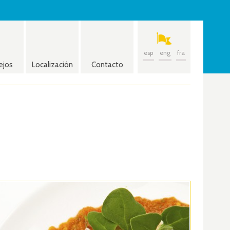
esp
eng
fra
ejos
Localización
Contacto