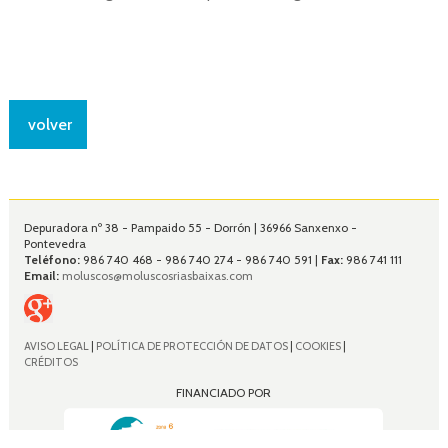
volver
Depuradora nº 38 - Pampaido 55 - Dorrón | 36966 Sanxenxo -
Pontevedra
Teléfono:
986 740 468 - 986 740 274 - 986 740 591 |
Fax:
986 741 111
Email:
moluscos@moluscosriasbaixas.com
AVISO LEGAL
|
POLÍTICA DE PROTECCIÓN DE DATOS
|
COOKIES
|
CRÉDITOS
FINANCIADO POR